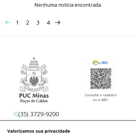
Nenhuma notícia encontrada.
1
2
3
4
Consulte o cadastro
no e-MEC
(35) 3729-9200
Av. Pe. Cletus Francis Cox, 1.661 –
Valorizamos sua privacidade
Jardim Country Club 37.714-620 –