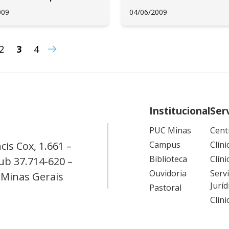
009
04/06/2009
2
3
4
Institucional
Ser
PUC Minas
Cent
cis Cox, 1.661 –
Campus
Clíni
Biblioteca
Clíni
ub 37.714-620 –
Ouvidoria
Serv
 Minas Gerais
Juríd
Pastoral
Clín