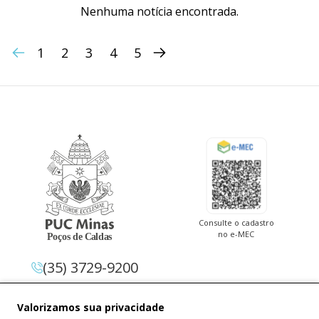
Nenhuma notícia encontrada.
1
2
3
4
5
Consulte o cadastro
no e-MEC
(35) 3729-9200
Av. Pe. Cletus Francis Cox, 1.661 –
Valorizamos sua privacidade
Jardim Country Club 37.714-620 –