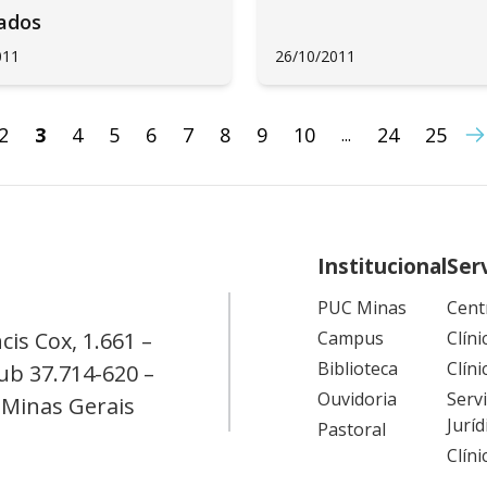
iados
011
26/10/2011
2
3
4
5
6
7
8
9
10
24
25
...
Institucional
Ser
PUC Minas
Cent
cis Cox, 1.661 –
Campus
Clíni
Biblioteca
Clíni
ub 37.714-620 –
Ouvidoria
Serv
 Minas Gerais
Juríd
Pastoral
Clín