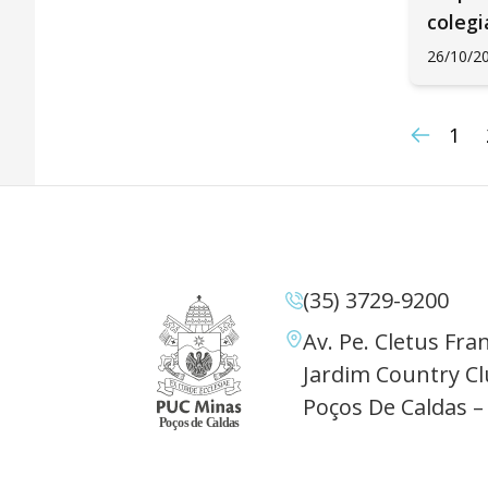
coleg
26/10/2
1
(35) 3729-9200
Av. Pe. Cletus Fran
Jardim Country Cl
Poços De Caldas –