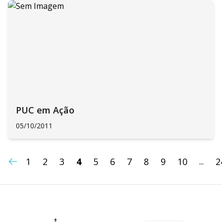
PUC em Ação
05/10/2011
1
2
3
4
5
6
7
8
9
10
2
...