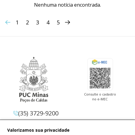
Nenhuma notícia encontrada.
1
2
3
4
5
Consulte o cadastro
no e-MEC
(35) 3729-9200
Av. Pe. Cletus Francis Cox, 1.661 –
Valorizamos sua privacidade
Jardim Country Club 37.714-620 –