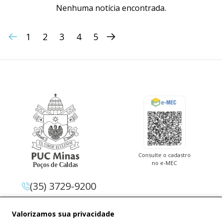
Nenhuma notícia encontrada.
1
2
3
4
5
Consulte o cadastro
no e-MEC
(35) 3729-9200
Av. Pe. Cletus Francis Cox, 1.661 –
Valorizamos sua privacidade
Jardim Country Club 37.714-620 –