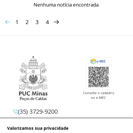
Nenhuma notícia encontrada.
1
2
3
4
Consulte o cadastro
no e-MEC
(35) 3729-9200
Av. Pe. Cletus Francis Cox, 1.661 –
Valorizamos sua privacidade
Jardim Country Club 37.714-620 –