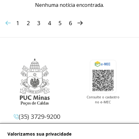
Nenhuma notícia encontrada.
1
2
3
4
5
6
Consulte o cadastro
no e-MEC
(35) 3729-9200
Av. Pe. Cletus Francis Cox, 1.661 –
Valorizamos sua privacidade
Jardim Country Club 37.714-620 –