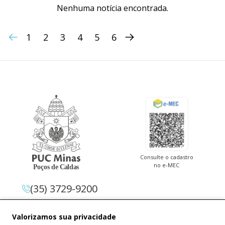
Nenhuma notícia encontrada.
1
2
3
4
5
6
Consulte o cadastro
no e-MEC
(35) 3729-9200
Av. Pe. Cletus Francis Cox, 1.661 –
Valorizamos sua privacidade
Jardim Country Club 37.714-620 –