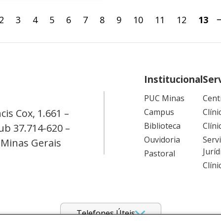
2
3
4
5
6
7
8
9
10
11
12
13
Institucional
Ser
PUC Minas
Cent
cis Cox, 1.661 –
Campus
Clíni
Biblioteca
Clíni
ub 37.714-620 –
Ouvidoria
Serv
 Minas Gerais
Juríd
Pastoral
Clín
Telefones Úteis