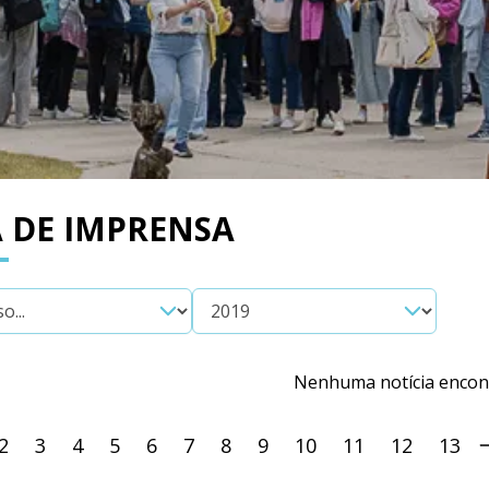
 DE IMPRENSA
Nenhuma notícia encon
2
3
4
5
6
7
8
9
10
11
12
13