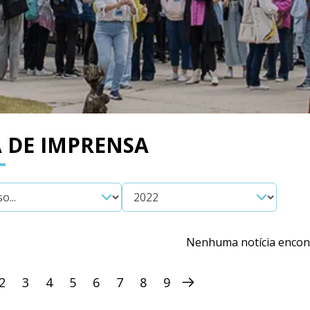
 DE IMPRENSA
Nenhuma notícia encon
2
3
4
5
6
7
8
9