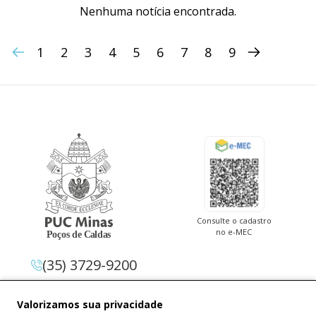
Nenhuma notícia encontrada.
1
2
3
4
5
6
7
8
9
Consulte o cadastro
no e-MEC
(35) 3729-9200
Av. Pe. Cletus Francis Cox, 1.661 –
Valorizamos sua privacidade
Jardim Country Club 37.714-620 –