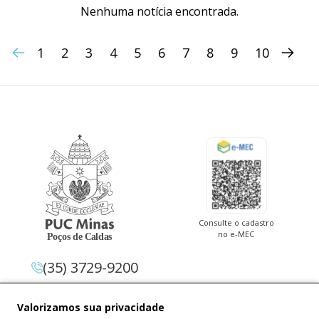
Nenhuma notícia encontrada.
1
2
3
4
5
6
7
8
9
10
Consulte o cadastro
no e-MEC
(35) 3729-9200
Av. Pe. Cletus Francis Cox, 1.661 –
Valorizamos sua privacidade
Jardim Country Club 37.714-620 –