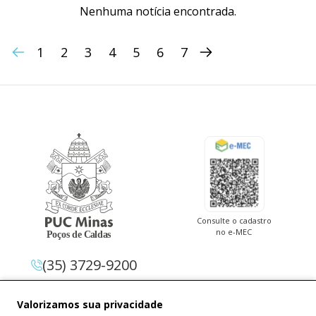
Nenhuma notícia encontrada.
1
2
3
4
5
6
7
Consulte o cadastro
no e-MEC
(35) 3729-9200
Av. Pe. Cletus Francis Cox, 1.661 –
Valorizamos sua privacidade
Jardim Country Club 37.714-620 –