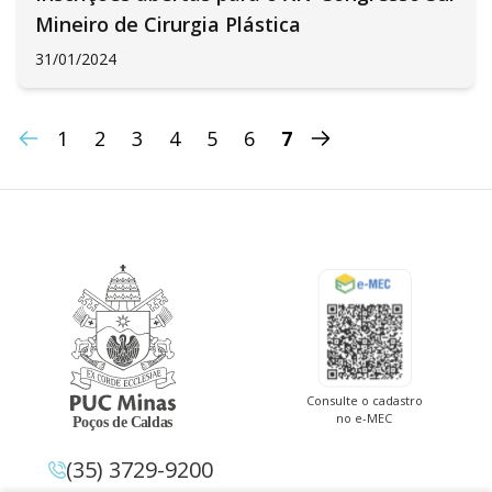
Mineiro de Cirurgia Plástica
31/01/2024
1
2
3
4
5
6
7
Consulte o cadastro
no e-MEC
(35) 3729-9200