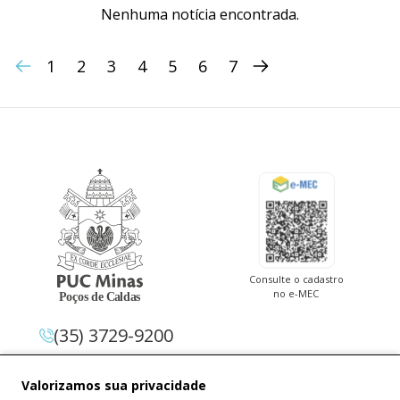
Nenhuma notícia encontrada.
1
2
3
4
5
6
7
Consulte o cadastro
no e-MEC
(35) 3729-9200
Av. Pe. Cletus Francis Cox, 1.661 –
Valorizamos sua privacidade
Jardim Country Club 37.714-620 –