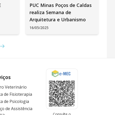
E
PUC Minas Poços de Caldas
realiza Semana de
Arquitetura e Urbanismo
16/05/2025
viços
ro Veterinário
ca de Fisioterapia
ca de Psicologia
iço de Assistência
Consulte o
ica