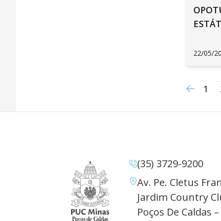
OPOT
ESTÁT
22/05/2
1
(35) 3729-9200
Av. Pe. Cletus Fran
Jardim Country Cl
Poços De Caldas –