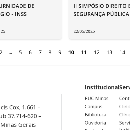
URNIDADE DE
II SIMPÓSIO DIREITO 
GIO - INSS
SEGURANÇA PÚBLICA
025
22/05/2025
2
5
6
7
8
9
10
11
12
13
14
...
Institucional
Ser
PUC Minas
Cent
cis Cox, 1.661 –
Campus
Clíni
Biblioteca
Clíni
ub 37.714-620 –
Ouvidoria
Serv
 Minas Gerais
Juríd