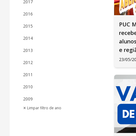
2017
2016
PUC M
2015
recebe
2014
alunos
e regi
2013
23/05/2
2012
2011
2010
2009
✕ Limpar filtro de ano