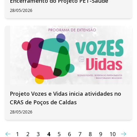
Encerramento do Projeto PET-Saúde
28/05/2026
Projeto Vozes e Vidas inicia atividades no
CRAS de Poços de Caldas
28/05/2026
1
2
3
4
5
6
7
8
9
10