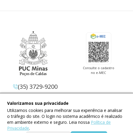
Consulte o cadastro
no e-MEC
(35) 3729-9200
Av. Pe. Cletus Francis Cox, 1.661 –
Valorizamos sua privacidade
Jardim Country Club 37.714-620 –
Utilizamos cookies para melhorar sua experiência e analisar
Poços De Caldas – Minas Gerais
o tráfego do site. O login no sistema acadêmico é realizado
em ambiente externo e seguro. Leia nossa
Política de
Privacidade
.