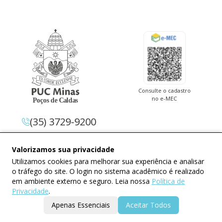
Consulte o cadastro
no e-MEC
(35) 3729-9200
Av. Pe. Cletus Francis Cox, 1.661 –
Valorizamos sua privacidade
Jardim Country Club 37.714-620 –
Utilizamos cookies para melhorar sua experiência e analisar
Poços De Caldas – Minas Gerais
o tráfego do site. O login no sistema acadêmico é realizado
em ambiente externo e seguro. Leia nossa
Política de
Privacidade
.
Apenas Essenciais
Aceitar Todos