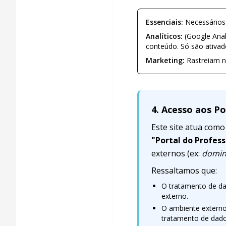
Essenciais:
Necessários 
Analíticos:
(Google Anal
conteúdo. Só são ativa
Marketing:
Rastreiam n
4. Acesso aos P
Este site atua como
"Portal do Profess
externos (ex:
domin
Ressaltamos que:
O tratamento de dad
externo.
O ambiente externo 
tratamento de dad