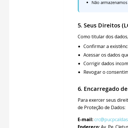
Não armazenamos se
5. Seus Direitos (
Como titular dos dados,
Confirmar a existênc
Acessar os dados qu
Corrigir dados incom
Revogar o consentim
6. Encarregado d
Para exercer seus direi
de Proteção de Dados:
E-mail:
crc@pucpcaldas
Endereço:
Av. Pe. Cletu