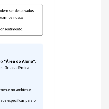
odem ser desativados.
horarmos nosso
consentimento.
omo
"Área do Aluno"
,
gestão acadêmica
vamente no ambiente
dade específicas para o