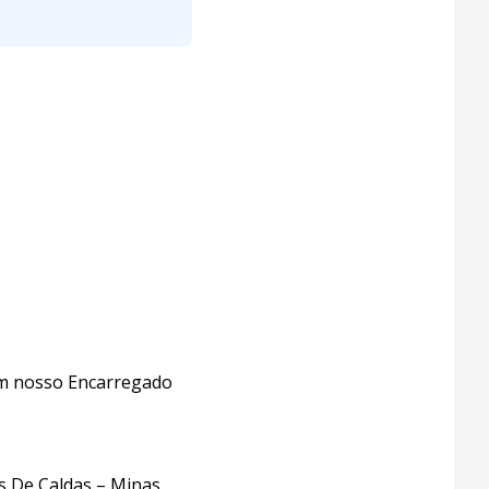
com nosso Encarregado
os De Caldas – Minas