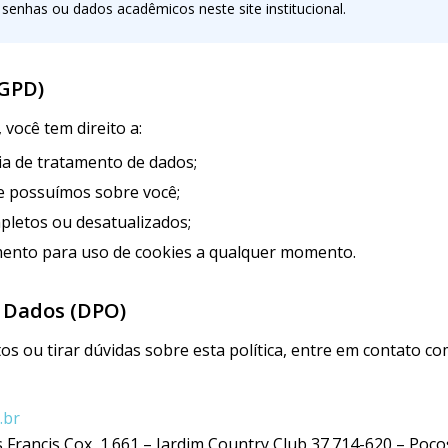
nhas ou dados acadêmicos neste site institucional.
LGPD)
 você tem direito a:
ia de tratamento de dados;
e possuímos sobre você;
pletos ou desatualizados;
ento para uso de cookies a qualquer momento.
e Dados (DPO)
tos ou tirar dúvidas sobre esta política, entre em contato 
.br
s Francis Cox, 1.661 – Jardim Country Club 37.714-620 – Poç