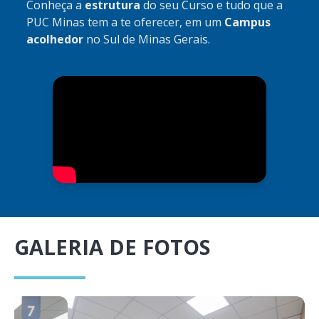
Conheça a
estrutura
do seu Curso e tudo que a
PUC Minas tem a te oferecer, em um
Campus
acolhedor
no Sul de Minas Gerais.
GALERIA DE FOTOS