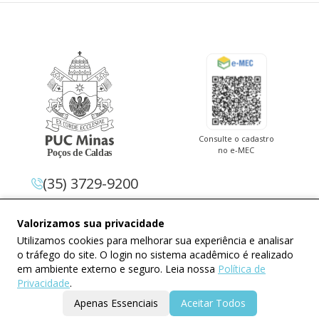
Consulte o cadastro
no e-MEC
(35) 3729-9200
Av. Pe. Cletus Francis Cox, 1.661 –
Valorizamos sua privacidade
Jardim Country Club 37.714-620 –
Utilizamos cookies para melhorar sua experiência e analisar
Poços De Caldas – Minas Gerais
o tráfego do site. O login no sistema acadêmico é realizado
em ambiente externo e seguro. Leia nossa
Política de
Privacidade
.
Apenas Essenciais
Aceitar Todos