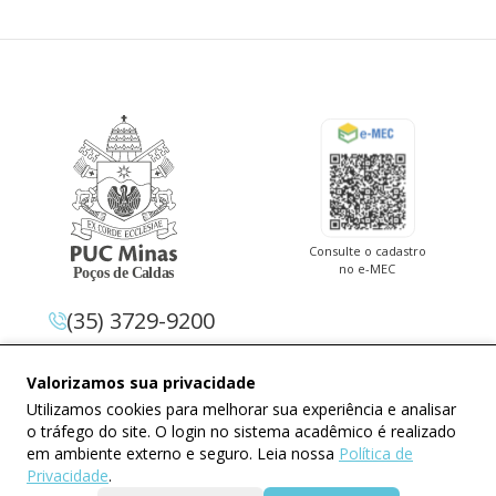
Consulte o cadastro
no e-MEC
(35) 3729-9200
Av. Pe. Cletus Francis Cox, 1.661 –
Valorizamos sua privacidade
Jardim Country Club 37.714-620 –
Utilizamos cookies para melhorar sua experiência e analisar
Poços De Caldas – Minas Gerais
o tráfego do site. O login no sistema acadêmico é realizado
em ambiente externo e seguro. Leia nossa
Política de
Privacidade
.