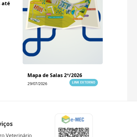
s até
Mapa de Salas 2º/2026
LINK EXTERNO
29/07/2026
viços
ro Veterinário