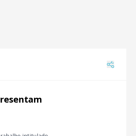
presentam
rabalho intitulado