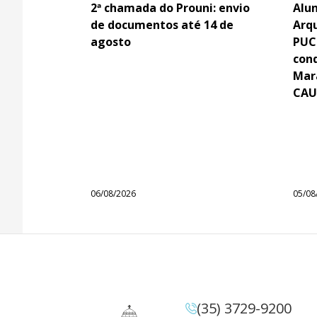
2ª chamada do Prouni: envio
Alun
de documentos até 14 de
Arq
agosto
PUC
con
Mar
CAU
06/08/2026
05/08
(35) 3729-9200