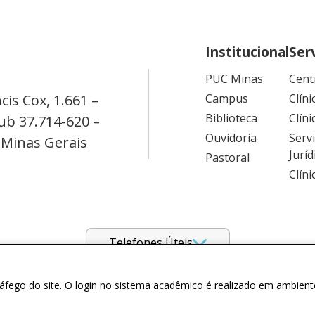
Institucional
Ser
PUC Minas
Cent
cis Cox, 1.661 –
Campus
Clíni
Biblioteca
Clíni
ub 37.714-620 –
Ouvidoria
Serv
 Minas Gerais
Juríd
Pastoral
Clín
Telefones Úteis
tráfego do site. O login no sistema acadêmico é realizado em ambient