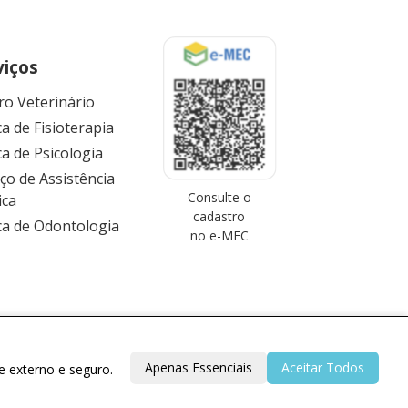
viços
ro Veterinário
ca de Fisioterapia
ca de Psicologia
iço de Assistência
Consulte o
ica
cadastro
ica de Odontologia
no e-MEC
Apenas Essenciais
Aceitar Todos
e externo e seguro.