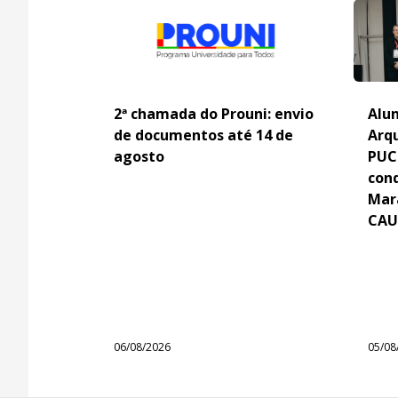
2ª chamada do Prouni: envio
Alun
de documentos até 14 de
Arq
agosto
PUC
con
Mar
CAU
06/08/2026
05/08