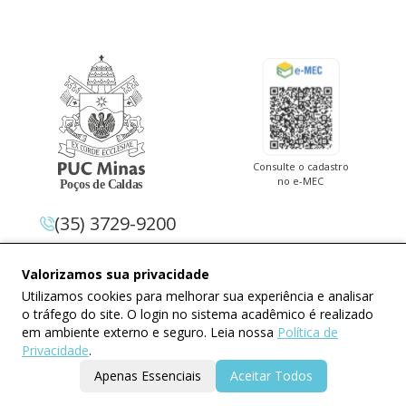
Consulte o cadastro
no e-MEC
(35) 3729-9200
Av. Pe. Cletus Francis Cox, 1.661 –
Valorizamos sua privacidade
Jardim Country Club 37.714-620 –
Utilizamos cookies para melhorar sua experiência e analisar
Poços De Caldas – Minas Gerais
o tráfego do site. O login no sistema acadêmico é realizado
em ambiente externo e seguro. Leia nossa
Política de
Privacidade
.
Apenas Essenciais
Aceitar Todos