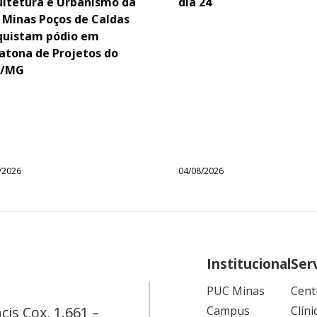
uitetura e Urbanismo da
dia 24
 Minas Poços de Caldas
quistam pódio em
atona de Projetos do
/MG
/2026
04/08/2026
Institucional
Ser
PUC Minas
Cent
cis Cox, 1.661 –
Campus
Clíni