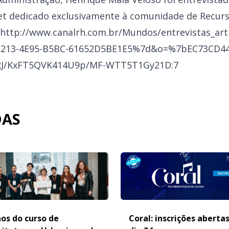
net dedicado exclusivamente à comunidade de Recur
 http://www.canalrh.com.br/Mundos/entrevistas_art
2213-4E95-B5BC-61652D5BE1E5%7d&o=%7bEC73CD44
J/KxFT5QVK414U9p/MF-WTT5T1Gy21D:7
DAS
os do curso de
Coral: inscrições aberta