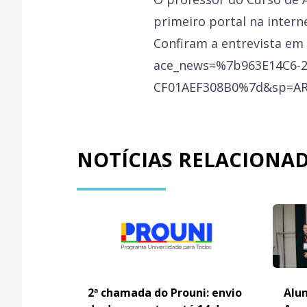
primeiro portal na inter
Confiram a entrevista em
ace_news=%7b963E14C6-
CF01AEF308B0%7d&sp=AR
NOTÍCIAS RELACIONA
2ª chamada do Prouni: envio
Alun