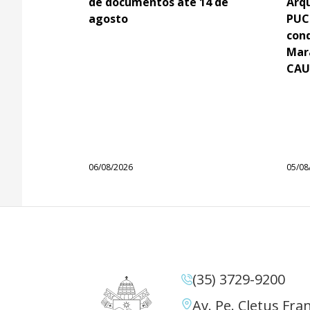
de documentos até 14 de
Arq
agosto
PUC
con
Mar
CAU
06/08/2026
05/08
(35) 3729-9200
Av. Pe. Cletus Fran