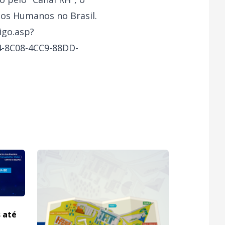
sos Humanos no Brasil.
igo.asp?
-8C08-4CC9-88DD-
s até