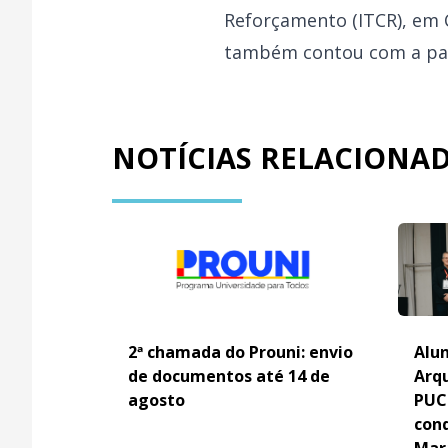
Reforçamento (ITCR), em 
também contou com a part
NOTÍCIAS RELACIONA
2ª chamada do Prouni: envio
Alun
de documentos até 14 de
Arq
agosto
PUC
con
Mar