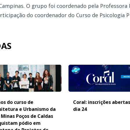
Campinas. O grupo foi coordenado pela Professora 
icipação do coordenador do Curso de Psicologia Pr
DAS
os do curso de
Coral: inscrições aberta
uitetura e Urbanismo da
dia 24
 Minas Poços de Caldas
quistam pódio em
atona de Projetos do