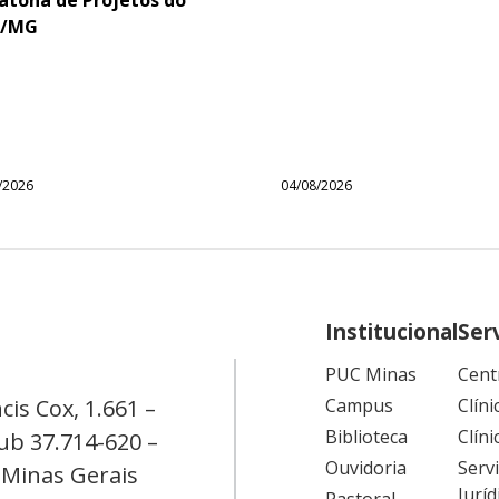
/MG
/2026
04/08/2026
Institucional
Ser
PUC Minas
Cent
cis Cox, 1.661 –
Campus
Clíni
Biblioteca
Clíni
ub 37.714-620 –
Ouvidoria
Serv
 Minas Gerais
Juríd
Pastoral