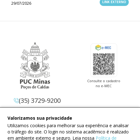
LINK EXTERNO
29/07/2026
Consulte o cadastro
no e-MEC
(35) 3729-9200
Av. Pe. Cletus Francis Cox, 1.661 –
Valorizamos sua privacidade
Jardim Country Club 37.714-620 –
Utilizamos cookies para melhorar sua experiência e analisar
Poços De Caldas – Minas Gerais
o tráfego do site. O login no sistema acadêmico é realizado
em ambiente externo e seguro. Leia nossa
Política de