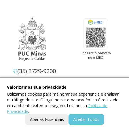
Consulte o cadastro
no e-MEC
(35) 3729-9200
Av. Pe. Cletus Francis Cox, 1.661 –
Valorizamos sua privacidade
Jardim Country Club 37.714-620 –
Utilizamos cookies para melhorar sua experiência e analisar
Poços De Caldas – Minas Gerais
o tráfego do site. O login no sistema acadêmico é realizado
em ambiente externo e seguro. Leia nossa
Política de
Privacidade
.
Apenas Essenciais
Aceitar Todos