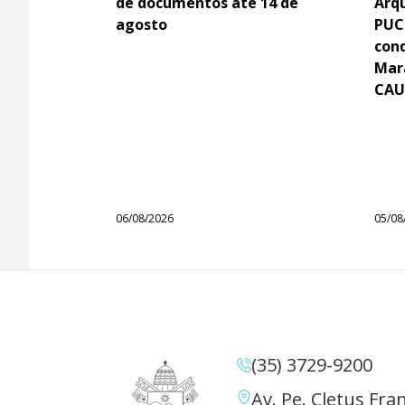
de documentos até 14 de
Arq
agosto
PUC
con
Mar
CAU
06/08/2026
05/08
(35) 3729-9200
Av. Pe. Cletus Fran