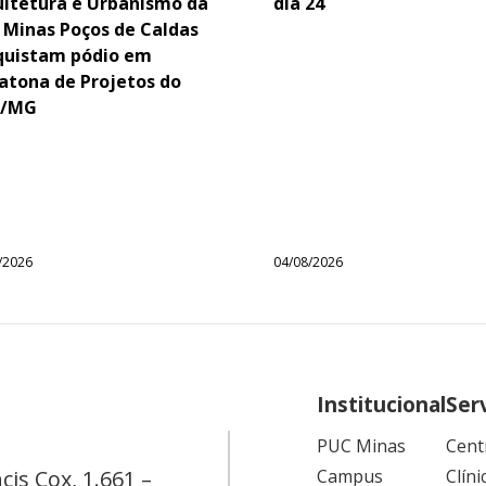
uitetura e Urbanismo da
dia 24
 Minas Poços de Caldas
quistam pódio em
atona de Projetos do
/MG
/2026
04/08/2026
Institucional
Ser
PUC Minas
Cent
cis Cox, 1.661 –
Campus
Clíni