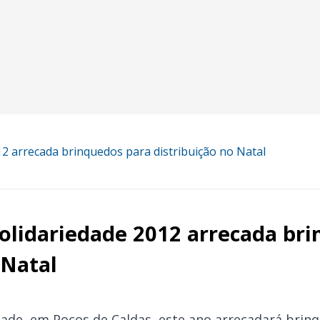
2 arrecada brinquedos para distribuição no Natal
lidariedade 2012 arrecada bri
 Natal
ade, em Poços de Caldas, este ano arrecadará bri