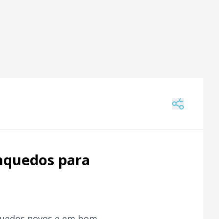
nquedos para
nquedos novos e em bom