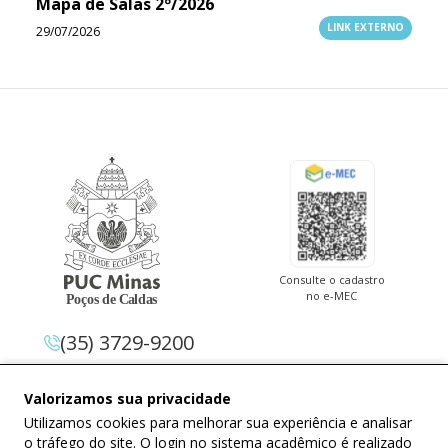
Mapa de Salas 2º/2026
LINK EXTERNO
29/07/2026
Consulte o cadastro
no e-MEC
(35) 3729-9200
Av. Pe. Cletus Francis Cox, 1.661 –
Valorizamos sua privacidade
Jardim Country Club 37.714-620 –
Utilizamos cookies para melhorar sua experiência e analisar
Poços De Caldas – Minas Gerais
o tráfego do site. O login no sistema acadêmico é realizado