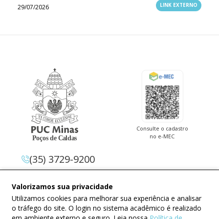
LINK EXTERNO
29/07/2026
Consulte o cadastro
no e-MEC
(35) 3729-9200
Av. Pe. Cletus Francis Cox, 1.661 –
Valorizamos sua privacidade
Jardim Country Club 37.714-620 –
Utilizamos cookies para melhorar sua experiência e analisar
Poços De Caldas – Minas Gerais
o tráfego do site. O login no sistema acadêmico é realizado
em ambiente externo e seguro. Leia nossa
Política de