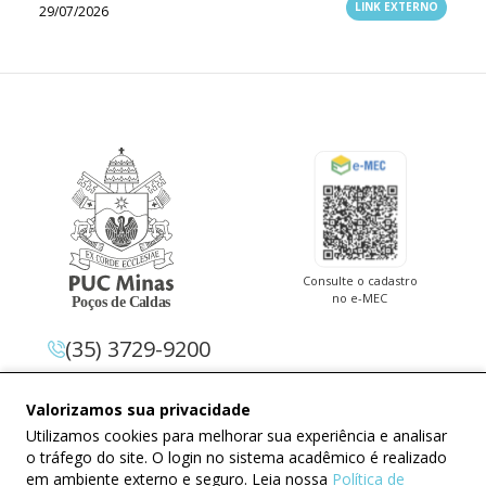
LINK EXTERNO
29/07/2026
Consulte o cadastro
no e-MEC
(35) 3729-9200
Av. Pe. Cletus Francis Cox, 1.661 –
Valorizamos sua privacidade
Jardim Country Club 37.714-620 –
Utilizamos cookies para melhorar sua experiência e analisar
Poços De Caldas – Minas Gerais
o tráfego do site. O login no sistema acadêmico é realizado
em ambiente externo e seguro. Leia nossa
Política de