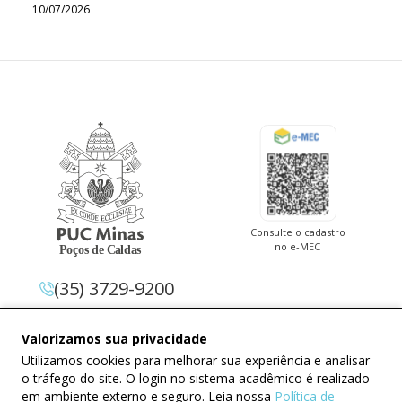
10/07/2026
Consulte o cadastro
no e-MEC
(35) 3729-9200
Av. Pe. Cletus Francis Cox, 1.661 –
Valorizamos sua privacidade
Jardim Country Club 37.714-620 –
Utilizamos cookies para melhorar sua experiência e analisar
Poços De Caldas – Minas Gerais
o tráfego do site. O login no sistema acadêmico é realizado
em ambiente externo e seguro. Leia nossa
Política de