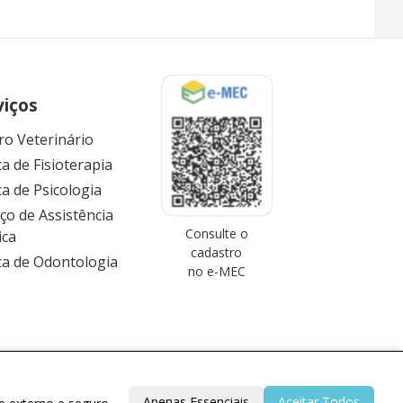
viços
ro Veterinário
ca de Fisioterapia
ca de Psicologia
iço de Assistência
Consulte o
ica
cadastro
ica de Odontologia
no e-MEC
Apenas Essenciais
Aceitar Todos