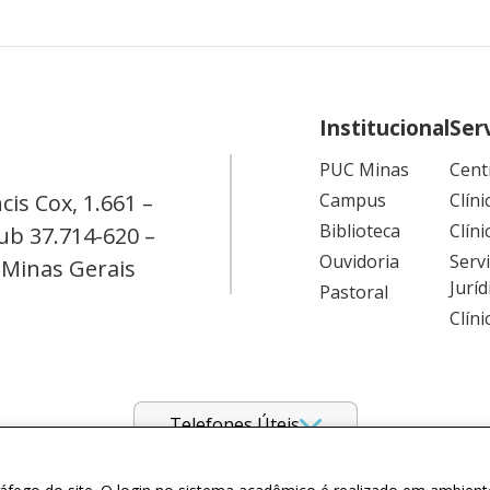
Institucional
Ser
PUC Minas
Cent
cis Cox, 1.661 –
Campus
Clíni
Biblioteca
Clíni
ub 37.714-620 –
Ouvidoria
Serv
 Minas Gerais
Juríd
Pastoral
Clín
Telefones Úteis