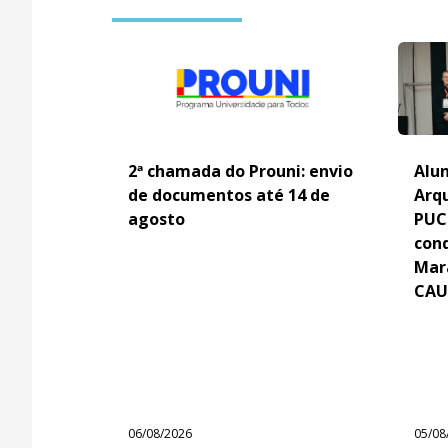
2ª chamada do Prouni: envio
Alun
de documentos até 14 de
Arq
agosto
PUC
con
Mar
CAU
06/08/2026
05/08