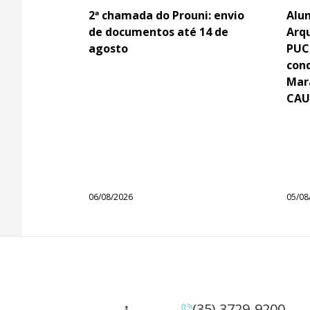
2ª chamada do Prouni: envio
Alun
de documentos até 14 de
Arq
agosto
PUC
con
Mar
CAU
06/08/2026
05/08
(35) 3729-9200