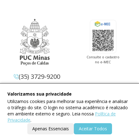
Consulte o cadastro
no e-MEC
(35) 3729-9200
Av. Pe. Cletus Francis Cox, 1.661 –
Valorizamos sua privacidade
Jardim Country Club 37.714-620 –
Utilizamos cookies para melhorar sua experiência e analisar
Poços De Caldas – Minas Gerais
o tráfego do site. O login no sistema acadêmico é realizado
em ambiente externo e seguro. Leia nossa
Política de
Privacidade
.
Apenas Essenciais
Aceitar Todos