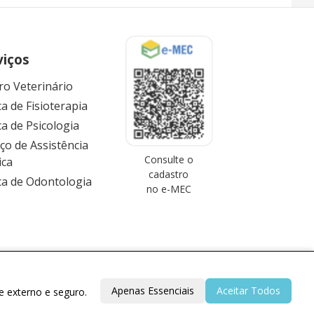
viços
ro Veterinário
ca de Fisioterapia
ca de Psicologia
iço de Assistência
Consulte o
ica
cadastro
ica de Odontologia
no e-MEC
Apenas Essenciais
Aceitar Todos
e externo e seguro.