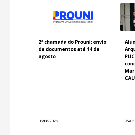
2ª chamada do Prouni: envio
Alun
de documentos até 14 de
Arq
agosto
PUC
con
Mar
CAU
06/08/2026
05/08