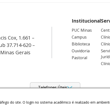
Institucional
Ser
PUC Minas
Cent
cis Cox, 1.661 –
Campus
Clíni
Biblioteca
Clíni
ub 37.714-620 –
Ouvidoria
Serv
 Minas Gerais
Juríd
Pastoral
Clín
Telefones Úteis
tráfego do site. O login no sistema acadêmico é realizado em ambient