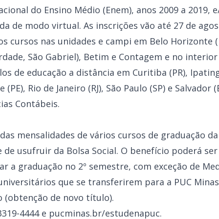
cional do Ensino Médio (Enem), anos 2009 a 2019, e
ada de modo virtual. As inscrições vão até 27 de ago
os cursos nas unidades e campi em Belo Horizonte (
erdade, São Gabriel), Betim e Contagem e no interio
los de educação a distância em Curitiba (PR), Ipatin
 (PE), Rio de Janeiro (RJ), São Paulo (SP) e Salvador 
ias Contábeis.
 das mensalidades de vários cursos de graduação da
 de usufruir da Bolsa Social. O benefício poderá se
iar a graduação no 2º semestre, com exceção de Medi
niversitários que se transferirem para a PUC Minas
 (obtenção de novo título).
 3319-4444 e pucminas.br/estudenapuc.