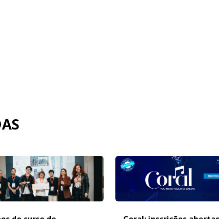
DAS
os do curso de
Coral: inscrições aberta