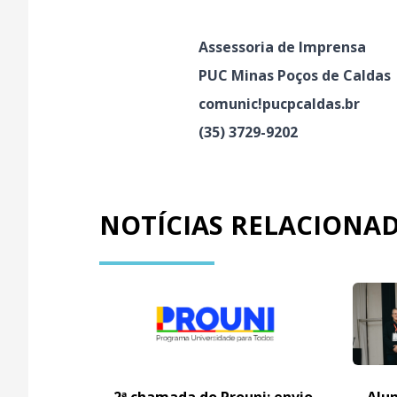
Assessoria de Imprensa
PUC Minas Poços de Caldas
comunic!pucpcaldas.br
(35) 3729-9202
NOTÍCIAS RELACIONA
2ª chamada do Prouni: envio
Alun