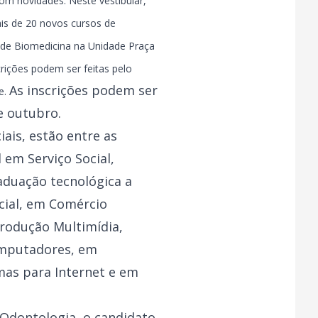
om novidades. Neste vestibular,
is de 20 novos cursos de
s de Biomedicina na Unidade Praça
scrições podem ser feitas pelo
As inscrições podem ser
e.
de outubro.
iais, estão entre as
em Serviço Social,
aduação tecnológica a
cial, em Comércio
Produção Multimídia,
omputadores, em
mas para Internet e em
 Odontologia, o candidato