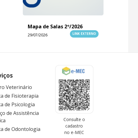
Mapa de Salas 2º/2026
LINK EXTERNO
29/07/2026
viços
ro Veterinário
ca de Fisioterapia
ca de Psicologia
iço de Assistência
Consulte o
ica
cadastro
ica de Odontologia
no e-MEC