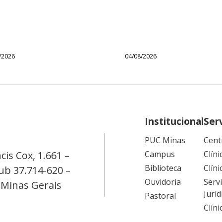
/2026
04/08/2026
Institucional
Ser
PUC Minas
Cent
cis Cox, 1.661 –
Campus
Clíni
Biblioteca
Clíni
ub 37.714-620 –
Ouvidoria
Serv
 Minas Gerais
Juríd
Pastoral
Clín