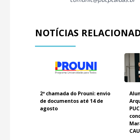
NOTÍCIAS RELACIONA
2ª chamada do Prouni: envio
Alun
de documentos até 14 de
Arq
agosto
PUC
con
Mar
CAU