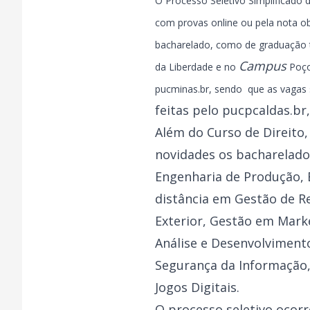
O Processo Seletivo Simplificado 
com provas online ou pela nota o
bacharelado, como de graduação t
Campus
da Liberdade e no
Poço
pucminas.br, sendo que as vagas 
feitas pelo
pucpcaldas.br
Além do Curso de Direito,
novidades os bacharelados
Engenharia de Produção, 
distância em Gestão de R
Exterior, Gestão em Marke
Análise e Desenvolvimen
Segurança da Informação,
Jogos Digitais.
O processo seletivo ocorr