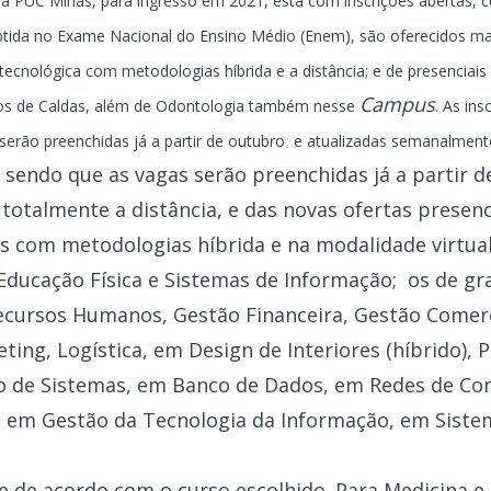
da PUC Minas, para ingresso em 2021, está com inscrições abertas, c
btida no Exame Nacional do Ensino Médio (Enem), são oferecidos ma
ecnológica com metodologias híbrida e a distância; e de presenciai
Campus
s de Caldas, além de Odontologia também nesse
. As in
serão preenchidas já a partir de outubro e atualizadas semanalment
, sendo que as vagas serão preenchidas já a partir 
 totalmente a distância, e das novas ofertas presenc
 com metodologias híbrida e na modalidade virtual 
Educação Física e Sistemas de Informação; os de gr
ecursos Humanos, Gestão Financeira, Gestão Comer
ting, Logística, em Design de Interiores (híbrido), 
to de Sistemas, em Banco de Dados, em Redes de C
 em Gestão da Tecnologia da Informação, em Siste
e de acordo com o curso escolhido. Para Medicina e