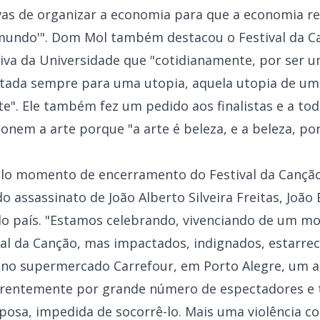
as de organizar a economia para que a economia r
mundo'". Dom Mol também destacou o Festival da 
tiva da Universidade que "cotidianamente, por ser u
jetada sempre para uma utopia, aquela utopia de u
e". Ele também fez um pedido aos finalistas e a to
onem a arte porque "a arte é beleza, e a beleza, por
elo momento de encerramento do Festival da Cançã
o assassinato de João Alberto Silveira Freitas, João
do país. "Estamos celebrando, vivenciando de um m
al da Canção, mas impactados, indignados, estarrec
 no supermercado Carrefour, em Porto Alegre, um as
ferentemente por grande número de espectadores e 
osa, impedida de socorrê-lo. Mais uma violência c