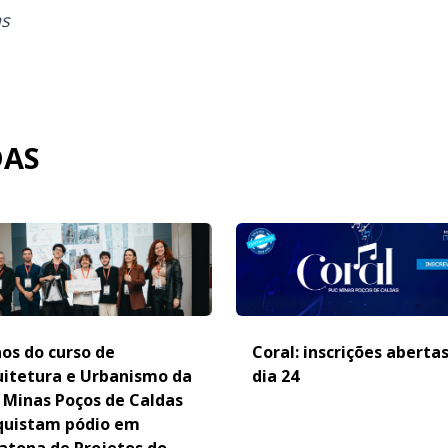
as
DAS
os do curso de
Coral: inscrições aberta
uitetura e Urbanismo da
dia 24
 Minas Poços de Caldas
quistam pódio em
atona de Projetos do