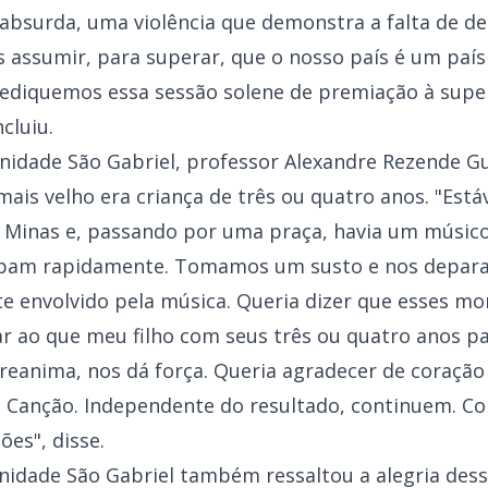
bsurda, uma violência que demonstra a falta de dem
assumir, para superar, que o nosso país é um país 
, dediquemos essa sessão solene de premiação à sup
cluiu.
Unidade São Gabriel, professor Alexandre Rezende 
mais velho era criança de três ou quatro anos. "Es
e Minas e, passando por uma praça, havia um músic
pam rapidamente. Tomamos um susto e nos depara
 envolvido pela música. Queria dizer que esses m
ar ao que meu filho com seus três ou quatro anos p
reanima, nos dá força. Queria agradecer de coração
da Canção. Independente do resultado, continuem. 
es", disse.
Unidade São Gabriel também ressaltou a alegria d