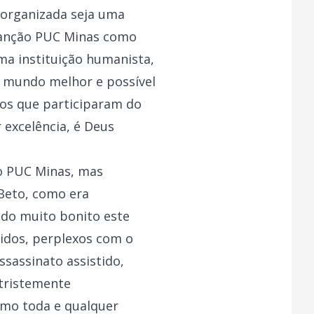
eorganizada seja uma
Canção PUC Minas como
ma instituição humanista,
m mundo melhor e possível
dos que participaram do
 excelência, é Deus
o PUC Minas, mas
 Beto, como era
odo muito bonito este
idos, perplexos com o
sassinato assistido,
tristemente
omo toda e qualquer