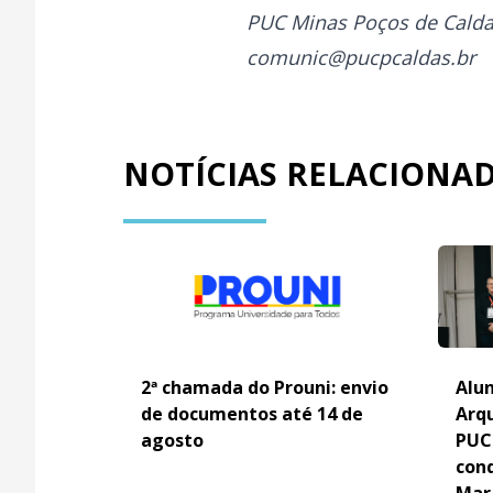
PUC Minas Poços de Cald
comunic@pucpcaldas.br
NOTÍCIAS RELACIONA
2ª chamada do Prouni: envio
Alun
de documentos até 14 de
Arq
agosto
PUC
con
Mar