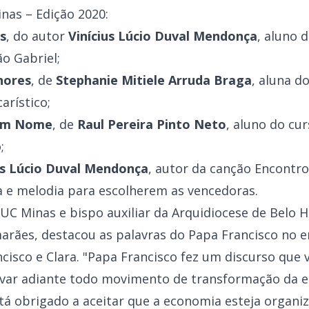
nas – Edição 2020:
s
, do autor
Vinícius Lúcio Duval Mendonça
, aluno 
o Gabriel;
hores
, de
Stephanie Mitiele Arruda Braga
, aluna d
arístico;
Sem Nome
, de
Raul Pereira Pinto Neto
, aluno do cu
;
us Lúcio Duval Mendonça
, autor da canção Encontro
a e melodia para escolherem as vencedoras.
PUC Minas e bispo auxiliar da Arquidiocese de Belo
arães, destacou as palavras do Papa Francisco no
isco e Clara. "Papa Francisco fez um discurso que 
evar adiante todo movimento de transformação da e
stá obrigado a aceitar que a economia esteja organ