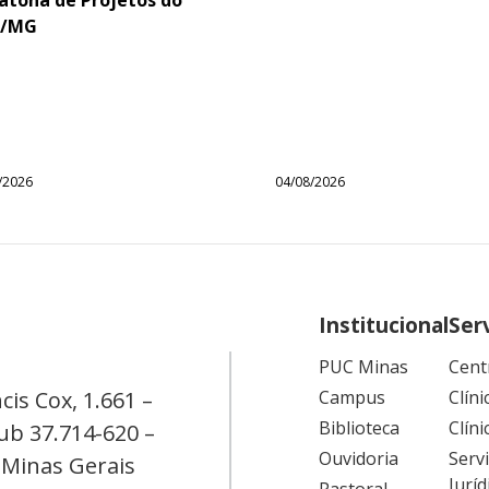
/MG
/2026
04/08/2026
Institucional
Ser
PUC Minas
Cent
cis Cox, 1.661 –
Campus
Clíni
Biblioteca
Clíni
ub 37.714-620 –
Ouvidoria
Serv
 Minas Gerais
Juríd
Pastoral