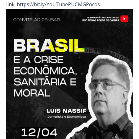
link:
https://bit.ly/YouTubePUCMGPocos
.