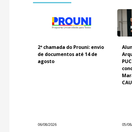
2ª chamada do Prouni: envio
Alun
de documentos até 14 de
Arq
agosto
PUC
con
Mar
CAU
06/08/2026
05/08