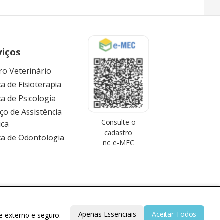
viços
ro Veterinário
ca de Fisioterapia
ca de Psicologia
iço de Assistência
Consulte o
ica
cadastro
ica de Odontologia
no e-MEC
Apenas Essenciais
Aceitar Todos
e externo e seguro.