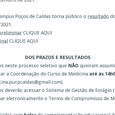
ampus
Poços de Caldas torna público o
resultado
do
/2021.
preliminar
CLIQUE AQUI
inal
CLIQUE AQUI
DOS PRAZOS E RESULTADOS
os neste processo seletivo que
NÃO
queiram assumir
ar a Coordenação do Curso de Medicina
até às 14h
icina.pucpcaldas@gmail.com).
s deverão acessar o Sistema de Gestão de Estágio (
nar eletronicamente o Termo de Compromisso de Mo
plados com
bolsa
de complementação educacional d