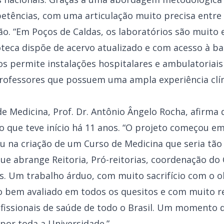
tências, com uma articulação muito precisa entre
ão. “Em Poços de Caldas, os laboratórios são muito
teca dispõe de acervo atualizado e com acesso à bas
os permite instalações hospitalares e ambulatoriai
rofessores que possuem uma ampla experiência clín
e Medicina, Prof. Dr. Antônio Ângelo Rocha, afirma
vo que teve início há 11 anos. “O projeto começou e
 na criação de um Curso de Medicina que seria tão
e abrange Reitoria, Pró-reitorias, coordenação do 
s. Um trabalho árduo, com muito sacrifício com o o
to bem avaliado em todos os quesitos e com muito 
fissionais de saúde de todo o Brasil. Um momento d
 por toda a Universidade.”