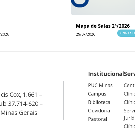
Mapa de Salas 2º/2026
LINK EX
/2026
29/07/2026
Institucional
Ser
PUC Minas
Cent
cis Cox, 1.661 –
Campus
Clíni
Biblioteca
Clíni
ub 37.714-620 –
Ouvidoria
Serv
 Minas Gerais
Juríd
Pastoral
Clín