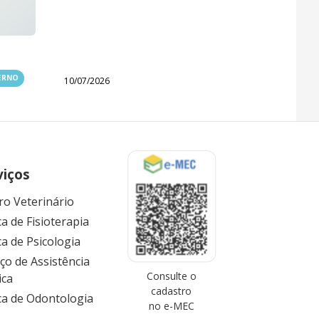
TERNO
10/07/2026
viços
ro Veterinário
ca de Fisioterapia
ca de Psicologia
iço de Assistência
Consulte o
ica
cadastro
ica de Odontologia
no e-MEC