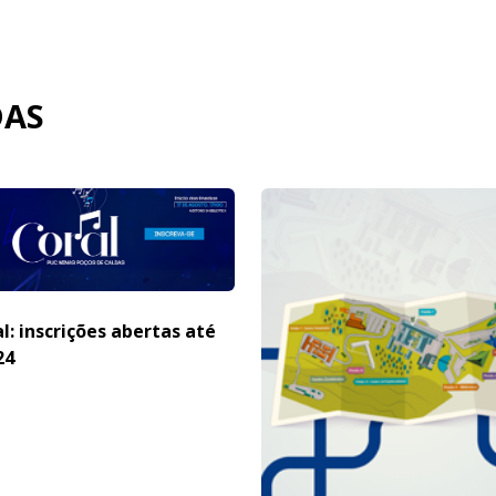
DAS
l: inscrições abertas até
24