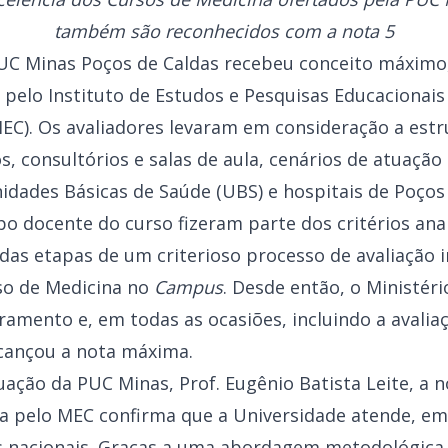
também são reconhecidos com a nota 5
UC Minas Poços de Caldas recebeu conceito máximo,
pelo Instituto de Estudos e Pesquisas Educacionais A
EC). Os avaliadores levaram em consideração a estr
, consultórios e salas de aula, cenários de atuação
nidades Básicas de Saúde (UBS) e hospitais de Poço
o docente do curso fizeram parte dos critérios ana
as etapas de um criterioso processo de avaliação i
so de Medicina no
Campus
. Desde então, o Ministér
amento e, em todas as ocasiões, incluindo a avalia
cançou a nota máxima.
uação da PUC Minas, Prof. Eugênio Batista Leite, a
 pelo MEC confirma que a Universidade atende, em
es nacionais. Graças a uma abordagem metodológica 