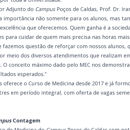
or Adjunto do
Campus
Poços de Caldas, Prof. Dr. Ira
a importância não somente para os alunos, mas t
e excelência que oferecemos. Quem ganha é a socied
es para cuidar de quem mais precisa nas horas mais
e fazemos questão de reforçar com nossos alunos,
or meio dos diversos atendimentos que realizam e
. O conceito máximo dado pelo MEC nos demonstra 
ltados esperados.”
s oferece o Curso de Medicina desde 2017 e já form
res em período integral, com oferta de vagas seme
mpus
Contagem
so de Medicina do
Campus
Poços de Caldas com not