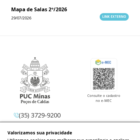
Mapa de Salas 2º/2026
LINK EXTERNO
29/07/2026
Consulte o cadastro
no e-MEC
(35) 3729-9200
Av. Pe. Cletus Francis Cox, 1.661 –
Valorizamos sua privacidade
Jardim Country Club 37.714-620 –