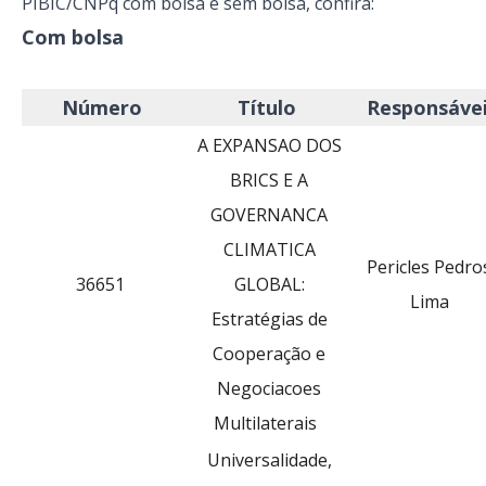
PIBIC/CNPq com bolsa e sem bolsa, confira:
Com bolsa
Número
Título
Responsáve
A EXPANSAO DOS
BRICS E A
GOVERNANCA
CLIMATICA
Pericles Pedro
36651
GLOBAL:
Lima
Estratégias de
Cooperação e
Negociacoes
Multilaterais
Universalidade,